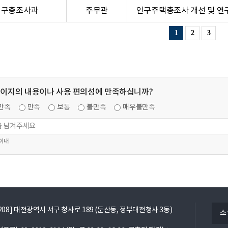
인구총조사과
주무관
인구주택총조사 개선 및 연구
1
2
3
페이지의 내용이나 사용 편의성에 만족하십니까?
만족
만족
보통
불만족
매우불만족
 이내
열
5208] 대전광역시 서구 청사로 189 (둔산동, 정부대전청사 3동)
소
기