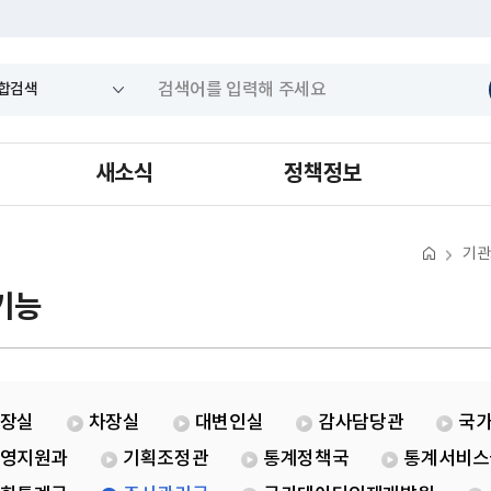
새소식
정책정보
기관
기능
장실
차장실
대변인실
감사담당관
국
영지원과
기획조정관
통계정책국
통계서비스