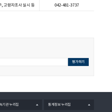
, 고령자조사 실시 등
042-481-3737
열
속기관 누리집
통계정보 누리집
기