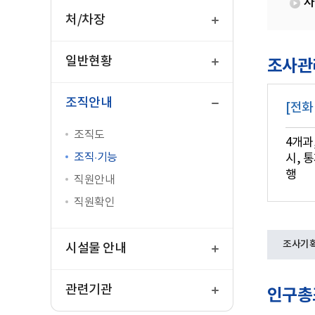
사
열
기
처/차장
열
기
일반현황
조사관
닫
기
조직안내
[전화
조직도
4개과
조직·기능
시, 
행
직원안내
직원확인
열
조사기
기
시설물 안내
열
기
관련기관
인구총