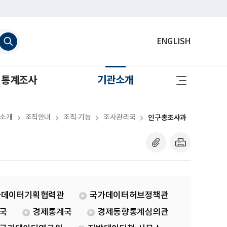
검
ENGLISH
색
하
기
사
통계조사
기관소개
이
트
맵
바
로
소개
조직안내
조직·기능
조사관리국
인구총조사과
가
기
가데이터기획협력관
국가데이터허브정책관
국
경제통계국
경제동향통계심의관