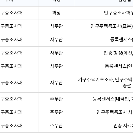
인구총조사과
과장
인구총조사과 
인구총조사과
사무관
인구주택총조사(표본) 
인구총조사과
사무관
등록센서스(
인구총조사과
사무관
인총 행정(예산,
인구총조사과
사무관
등록센서스(인
가구주택기초조사, 인구주택
인구총조사과
사무관
총괄
인구총조사과
주무관
등록센서스(내국인, 
인구총조사과
주무관
인구주택총조사 사
인구총조사과
주무관
인총 자료