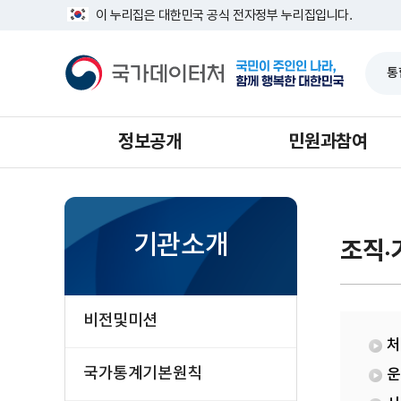
반
인
너
이 누리집은 대한민국 공식 전자정부 누리집입니다.
복
구
비
영
총
1639px
국
역
조
-
가
건
사
1180px
데
너
과
이
뛰
터
기
처
정보공개
민원과참여
기관소개
조직·
비전및미션
처
국가통계기본원칙
운