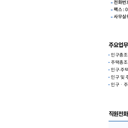
전화번호
팩스 :
0
사무실위
주요업무
인구총조
주택총조
인구·주
인구 및 
인구ㆍ주
직원전화