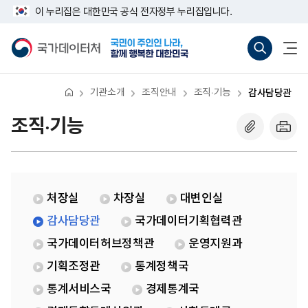
반
감
너
이 누리집은 대한민국 공식 전자정부 누리집입니다.
복
사
비
영
담
767px
국
통
전
역
당
이
가
합
체
건
관
하
데
검
메
너
이
색
뉴
뛰
터
바
열
기
처
로
기
기관소개
조직안내
조직·기능
감사담당관
가
기
(새
조직·기능
창
열
기)
처장실
차장실
대변인실
감사담당관
국가데이터기획협력관
국가데이터허브정책관
운영지원과
기획조정관
통계정책국
통계서비스국
경제통계국