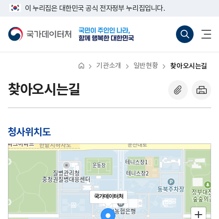
반
너
이 누리집은 대한민국 공식 전자정부 누리집입니다.
복
비
영
767px
국
통
전
역
이
가
합
체
건
하
데
검
메
너
이
색
뉴
뛰
터
바
열
기
처
로
기
기관소개
일반현황
찾아오시는길
가
기
(새
찾아오시는길
창
열
기)
청사위치도
국가데이터처