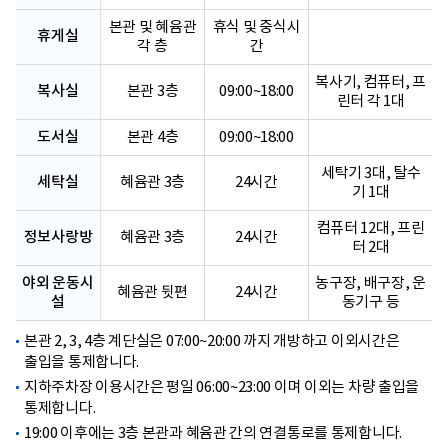
본관 및 혜윰관
휴식 및 중식시
휴게실
각 층
간
복사기, 컴퓨터, 프
복사실
본관 3층
09:00~18:00
린터 각 1대
도서실
본관 4층
09:00~18:00
세탁기 3대, 탈수
세탁실
혜윰관 3층
24시간
기 1대
컴퓨터 12대, 프린
정보사랑방
혜윰관 3층
24시간
터 2대
야외 운동시
농구장, 배구장, 운
혜윰관 뒷편
24시간
설
동기구 등
본관 2, 3, 4층 계단실은 07:00~20:00 까지 개방하고 이외시간은
출입을 통제합니다.
지하주차장 이용시간은 평일 06:00~23:00 이며 이외는 차량 출입을
통제합니다.
19:00 이후에는 3층 본관과 혜윰관 간의 연결통로를 통제합니다.