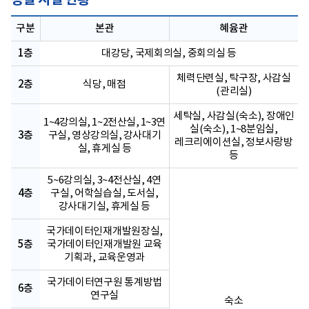
층별 시설 현황
구분
본관
혜윰관
1층
대강당, 국제회의실, 중회의실 등
체력단련실, 탁구장, 사감실
2층
식당, 매점
(관리실)
세탁실, 사감실(숙소), 장애인
1~4강의실, 1~2전산실, 1~3연
실(숙소), 1~8분임실,
3층
구실, 영상강의실, 강사대기
레크리에이션실, 정보사랑방
실, 휴게실 등
등
5~6강의실, 3~4전산실, 4연
4층
구실, 어학실습실, 도서실,
강사대기실, 휴게실 등
국가데이터인재개발원장실,
5층
국가데이터인재개발원 교육
기획과, 교육운영과
국가데이터연구원 통계방법
6층
연구실
숙소