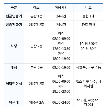
구분
장소
이용시간
비고
현금인출기
본관 1층
24시간
농협 1대
공중전화기
혜윰관 2층
24시간
카드 전용
아침
08:00~09:00
점심
1식당 300석
식당
본관 2층
12:30~13:30
2식당 80석
저녁
18:00~19:00
매점
본관 2층
08:00~19:00
생필품, 문구류 등
아침
06:00~09:00
헬스기구 다수, 샤
체력단련실
혜윰관 2층
워시설
저녁
18:00~23:00
탁구대, 로봇탁구
탁구대
혜윰관 2층
06:00~24:00
각 2대