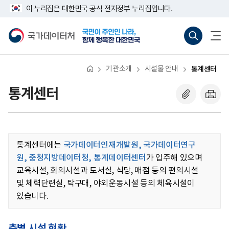
반
너
이 누리집은 대한민국 공식 전자정부 누리집입니다.
복
비
영
767px
국
통
전
역
이
가
합
체
건
하
데
검
메
너
이
색
뉴
뛰
터
바
열
기
처
로
기
기관소개
시설물 안내
통계센터
가
기
(새
통계센터
창
열
기)
통계센터에는
국가데이터인재개발원, 국가데이터연구
원, 충청지방데이터청, 통계데이터센터
가 입주해 있으며
교육시설, 회의시설과 도서실, 식당, 매점 등의 편의시설
및 체력단련실, 탁구대, 야외운동시설 등의 체육시설이
있습니다.