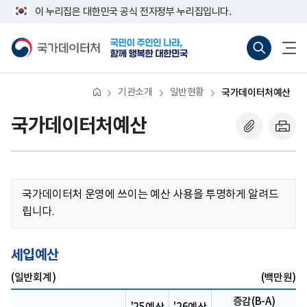
반
너
이 누리집은 대한민국 공식 전자정부 누리집입니다.
복
비
영
767px
국
통
전
역
이
가
합
체
건
하
데
검
메
너
이
색
뉴
뛰
터
바
열
기
처
로
기
기관소개
일반현황
국가데이터처예산
가
기
(새
국가데이터처예산
창
열
기)
국가데이터처 운영에 쓰이는 예산 사용을 투명하게 알려드
립니다.
세입예산
(일반회계)
(백만원)
증감(B-A)