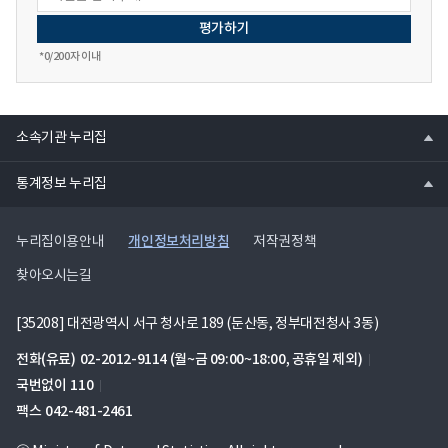
*
0
/200자 이내
열
소속기관 누리집
기
열
통계정보 누리집
기
개인정보처리방침
누리집이용안내
저작권정책
찾아오시는길
[35208] 대전광역시 서구 청사로 189 (둔산동, 정부대전청사 3동)
전화(유료)
02-2012-9114
(월~금 09:00~18:00, 공휴일 제외)
국번없이
110
팩스
042-481-2461