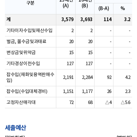
'25예산
'26예산
구분
(A)
(B)
(B-A)
%
계
3,579
3,693
114
3.2
기타이자수입및재산수입
2
2
-
-
벌금, 몰수금및과태료
20
20
-
-
변상금및위약금
15
15
-
-
기타경상이전수입
127
127
-
-
잡수입(재화및용역판매수
2,191
2,284
92
4.2
입)
잡수입(수입대체경비)
1,151
1,177
26
2.3
고정자산매각대
72
68
△4
△5.6
세출예산