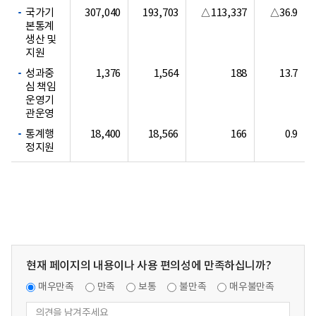
국가기
307,040
193,703
△113,337
△36.9
본통계
생산 및
지원
성과중
1,376
1,564
188
13.7
심 책임
운영기
관운영
통계행
18,400
18,566
166
0.9
정지원
현재 페이지의 내용이나 사용 편의성에 만족하십니까?
매우만족
만족
보통
불만족
매우불만족