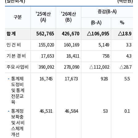
(일반회계)
(백만원)
증감(B-A)
'25예산
'26예산
구분
(A)
(B)
(B-A)
%
합 계
562,765
426,670
△106,095
△18.9
인 건 비
155,020
160,169
5,149
3.3
기 본 경 비
17,653
18,411
758
4.3
주요 사업비
390,092
278,090
△112,002
△28.7
통계제
16,745
17,673
928
5.5
도정비
및 통계
전문교
육
통계정
46,531
46,584
53
0.1
보확충
및 서비
스체계
개선