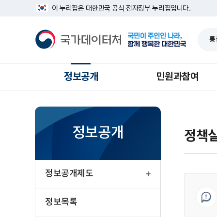
반
너
이 누리집은 대한민국 공식 전자정부 누리집입니다.
복
비
영
1639px
국
역
-
가
건
1180px
데
너
이
뛰
터
기
처
정보공개
민원과참여
정보공개
정책
열
기
정보공개제도
정보목록