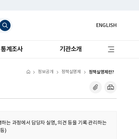
검
ENGLISH
색
하
기
사
통계조사
기관소개
이
트
맵
바
로
정보공개
정책실명제
정책실명제란?
가
기
하는 과정에서 담당자 실명, 의견 등을 기록·관리하는
등)