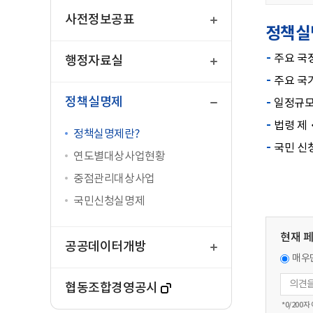
열
기
사전정보공표
정책실
열
기
주요 국정
행정자료실
주요 국가
닫
기
정책실명제
일정규모
법령 제
정책실명제란?
국민 신
연도별대상사업현황
중점관리대상사업
국민신청실명제
열
현재 
기
공공데이터개방
매우
협동조합경영공시
*
0
/200자