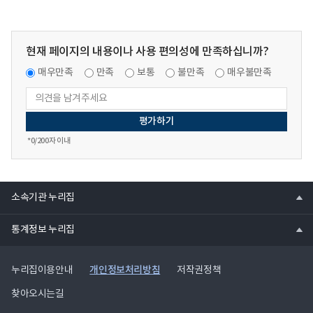
현재 페이지의 내용이나 사용 편의성에 만족하십니까?
매우만족
만족
보통
불만족
매우불만족
*
0
/200자 이내
열
소속기관 누리집
기
열
통계정보 누리집
기
개인정보처리방침
누리집이용안내
저작권정책
찾아오시는길