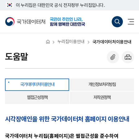
반
국
너
이 누리집은 대한민국 공식 전자정부 누리집입니다.
복
가
비
영
데
767px
국
통
전
역
이
이
가
합
체
건
터
하
데
검
메
너
처
이
색
뉴
뛰
이
터
바
열
기
용
처
로
기
안
누리집이용안내
국가데이터처이용안내
가
내
기
(새
도움말
창
열
기)
국가데이터처이용안내
개인정보처리방침
웹접근성정책
저작권정책
시각장애인을 위한 국가데이터처 홈페이지 이용안내
국가데이터처 누리집(홈페이지)은 웹접근성을 준수하여