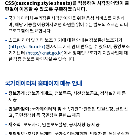
CSS(cascading style sheets)를 적용하여 시각장애인이 불
편없이 이용할 수 있도록 구축하였습니다.
국가데이터처 누리집은 시각장애인을 위한 음성 서비스를 지원하
며, 해당 기능을 이용하시려면 화면을 읽어주는 별도의 스크린 리더
프로그램이 필요합니다.
스크린 리더 및 기타 보조 기기에 대한 안내는 정보통신보조기기
(http://at4u.or.kr)
웹사이트에서 안내 받으실 수 있으며, 중앙보조
기기센터
(http://knat.go.kr)
에서 장애인보조기기 지원사업에 대
한 각종 정보를 확인하실 수 있습니다.
국가데이터처 홈페이지 메뉴 안내
정보공개
: 정보공개제도, 정보목록, 사전정보공표, 정책실명제 등
제공
민원과참여
: 국가데이터처 및 소속기관과 관련된 민원신청, 클린신
고, 국민생각함 등 국민참여 콘텐츠 제공
새소식
: 보도자료, 언론보도설명, 공지사항 등 제공
정책정보
: 주요업무계획, 국가승인통계현황, 법령자료, 통계품질관