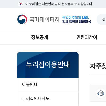
반
너
이 누리집은 대한민국 공식 전자정부 누리집입니다.
복
비
영
1639px
국
역
-
가
건
1180px
데
너
이
뛰
터
기
처
정보공개
민원과참여
누리집이용안내
자주찾
이용안내
누리집안내지도