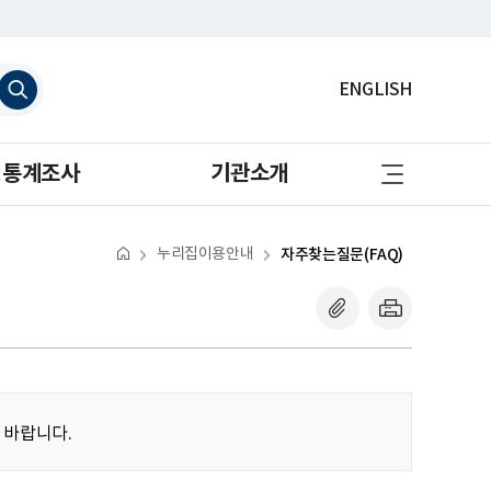
검
ENGLISH
색
하
기
사
통계조사
기관소개
이
트
맵
바
로
누리집이용안내
자주찾는질문(FAQ)
가
기
 바랍니다.