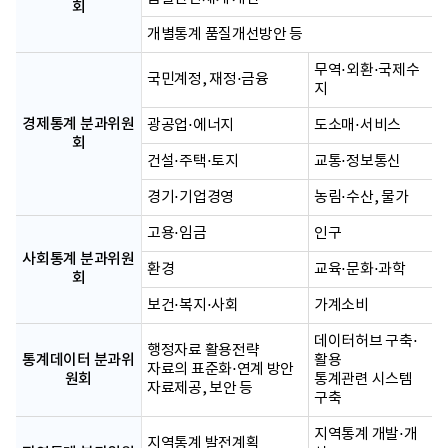
회
개별통계 품질개선방안 등
무역⋅외환⋅국제수
국민계정, 재정⋅금융
지
경제통계 분과위원
광공업⋅에너지
도소매⋅서비스
회
건설⋅주택⋅토지
교통⋅정보통신
경기⋅기업경영
농림⋅수산, 물가
고용⋅임금
인구
사회통계 분과위원
환경
교육⋅문화⋅과학
회
보건⋅복지⋅사회
가계소비
데이터허브 구축⋅
행정자료 활용전략
통계데이터 분과위
활용
자료의 표준화⋅연계 방안
원회
통계관련 시스템
자료제공, 보안 등
구축
지역통계 개발⋅개
지역통계 발전계획