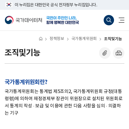
반
너
이 누리집은 대한민국 공식 전자정부 누리집입니다.
복
비
영
767px
국
통
전
역
이
가
합
체
건
하
데
검
메
너
이
색
뉴
뛰
터
바
열
기
처
로
기
정책정보
국가통계위원회
조직및기능
가
기
(새
조직및기능
창
열
기)
국가통계위원회란?
국가통계위원회는 통계법 제5조의2, 국가통계위원회 규정(대통
령령)에 의하여 재정경제부 장관이 위원장으로 설치된 위원회로
서 통계의 작성 · 보급 및 이용에 관한 다음 사항을 심의 · 의결하
는 기구