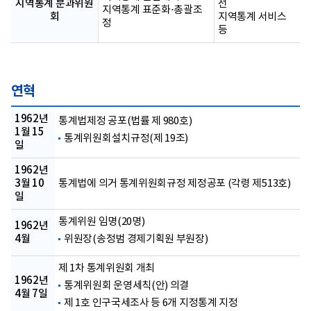
지역통계 분과위원
선
지역통계 표준화⋅총괄조
회
지역통계 서비스
정
등
연혁
1962년
통계법제정 공포(법률 제 980호)
1월 15
통계위원회설치규정(제 19조)
일
1962년
3월 10
통계법에 의거 통계위원회규정 제정공포 (각령 제513호)
일
통계위원 임명(20명)
1962년
4월
위원장(송정범 경제기획원 부원장)
제 1차 통계위원회 개최
1962년
통계위원회 운영세칙(안) 의결
4월 7일
제 1호 인구국세조사 등 6개 지정통계 지정