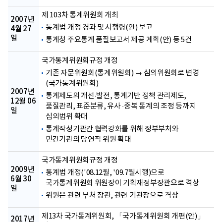
제 103차 통계위원회 개최
2007년
통계법 개정 경과 및 시행령(안) 보고
4월 27
일
통계청 주요통계 품질보고서 제공 계획(안) 등 5건
국가통계위원회규정 개정
기존 자문위원회(통계위원회) → 심의위원회로 변경
(국가통계위원회)
2007년
통계제도의 개선·발전, 통계기반 정책 관리제도,
12월 06
품질관리, 표준분류, 유사 ·중복 통계의 조정 등까지
일
심의범위 확대
통계작성기관간 협력강화를 위해 정부부처와
민간기관의 당연직 위원 확대
국가통계위원회규정 개정
2009년
통계법 개정('08.12월, '09.7월시행)으로
6월 30
국가통계위원회 위원장이 기획재정부장관으로 격상
일
위원은 관련 부처 장관, 관련 기관장으로 격상
제13차 국가통계위원회, 「국가통계위원회 개편(안)」
2017년