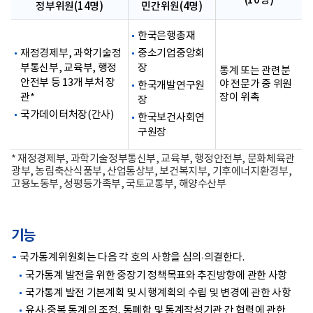
(10명)
정부위원(14명)
민간위원(4명)
한국은행총재
재정경제부, 과학기술정
중소기업중앙회
부통신부, 교육부, 행정
장
통계 또는 관련분
안전부 등 13개 부처 장
야 전문가 중 위원
한국개발연구원
관*
장이 위촉
장
국가데이터처장(간사)
한국보건사회연
구원장
* 재정경제부, 과학기술정부통신부, 교육부, 행정안전부, 문화체육관
광부, 농림축산식품부, 산업통상부, 보건복지부, 기후에너지환경부,
고용노동부, 성평등가족부, 국토교통부, 해양수산부
기능
국가통계위원회는 다음 각 호의 사항을 심의·의결한다.
국가통계 발전을 위한 중장기 정책목표와 추진방향에 관한 사항
국가통계 발전 기본계획 및 시행계획의 수립 및 변경에 관한 사항
유사·중복 통계의 조정, 통폐합 및 통계작성기관 간 협력에 관한