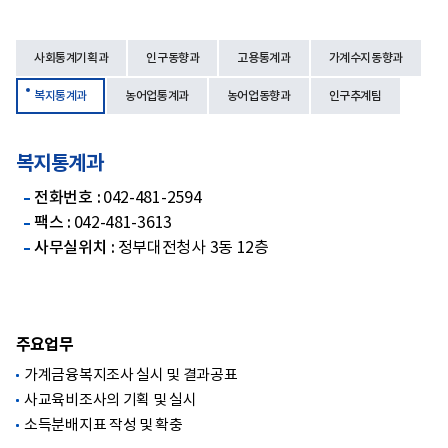
사회통계기획과
인구동향과
고용통계과
가계수지동향과
복지통계과
농어업통계과
농어업동향과
인구추계팀
복지통계과
전화번호 :
042-481-2594
팩스 :
042-481-3613
사무실위치 :
정부대전청사 3동 12층
주요업무
가계금융복지조사 실시 및 결과공표
사교육비조사의 기획 및 실시
소득분배지표 작성 및 확충