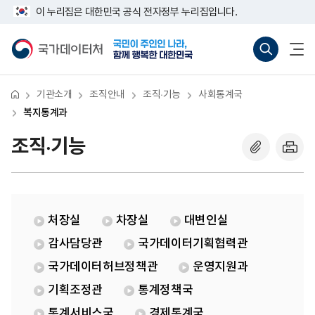
반
복
너
이 누리집은 대한민국 공식 전자정부 누리집입니다.
복
지
비
영
통
767px
국
통
전
역
계
이
가
합
체
건
과
하
데
검
메
너
이
색
뉴
뛰
터
바
열
기
처
로
기
기관소개
조직안내
조직·기능
사회통계국
가
기
복지통계과
(새
창
조직·기능
열
기)
처장실
차장실
대변인실
감사담당관
국가데이터기획협력관
국가데이터허브정책관
운영지원과
기획조정관
통계정책국
통계서비스국
경제통계국