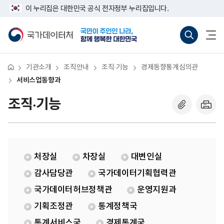
반
서
너
이 누리집은 대한민국 공식 전자정부 누리집입니다.
복
비
비
영
스
767px
국
통
전
역
업
이
가
합
체
건
동
하
데
검
메
너
향
이
색
뉴
뛰
과
터
바
열
기
처
로
기
기관소개
조직안내
조직·기능
경제동향통계심의관
가
기
서비스업동향과
(새
창
조직·기능
열
기)
처장실
차장실
대변인실
감사담당관
국가데이터기획협력관
국가데이터허브정책관
운영지원과
기획조정관
통계정책국
통계서비스국
경제통계국