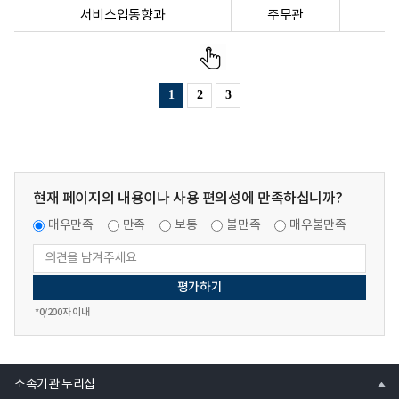
서비스업동향과
주무관
1
2
3
현재 페이지의 내용이나 사용 편의성에 만족하십니까?
매우만족
만족
보통
불만족
매우불만족
*
0
/200자 이내
열
소속기관 누리집
기