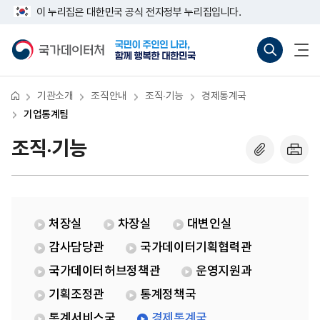
반
기
너
이 누리집은 대한민국 공식 전자정부 누리집입니다.
복
업
비
영
통
767px
국
통
전
역
계
이
가
합
체
건
팀
하
데
검
메
너
이
색
뉴
뛰
터
바
열
기
처
로
기
기관소개
조직안내
조직·기능
경제통계국
가
기
기업통계팀
(새
창
조직·기능
열
기)
처장실
차장실
대변인실
감사담당관
국가데이터기획협력관
국가데이터허브정책관
운영지원과
기획조정관
통계정책국
통계서비스국
경제통계국