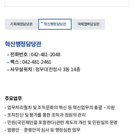
기획재정담당관
혁신행정담당관
국제협력담당관
혁신행정담당관
전화번호 :
042-481-2048
팩스 :
042-481-2461
사무실위치 :
정부대전청사 3동 14층
주요업무
업무처리절차 및 조직문화의 혁신 등 혁신업무의 총괄・지원
조직진단 및 평가를 통한 조직과 정원의 관리
민원(국민제안을 포함한다)관련 제도의 개선 및 민원실의 운영
법령안ㆍ훈령안의 심사 및 행정심판 업무