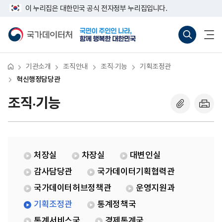
반
혁
너
이 누리집은 대한민국 공식 전자정부 누리집입니다.
복
신
비
영
행
767px
국
통
전
역
정
이
가
합
체
건
담
하
데
검
메
너
당
이
색
뉴
뛰
관
터
바
열
기
처
로
기
기관소개
조직안내
조직·기능
기획조정관
가
기
혁신행정담당관
(새
창
조직·기능
열
기)
처장실
차장실
대변인실
감사담당관
국가데이터기획협력관
국가데이터허브정책관
운영지원과
기획조정관
통계정책국
통계서비스국
경제통계국