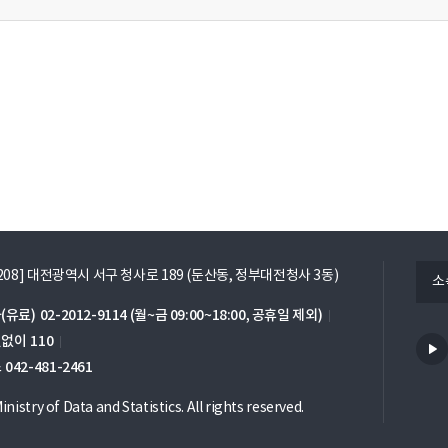
열
5208] 대전광역시 서구 청사로 189 (둔산동, 정부대전청사 3동)
소
기
(유료)
02-2012-9114
(월~금 09:00~18:00, 공휴일 제외)
번없이
110
스
042-481-2461
nistry of Data and Statistics. All rights reserved.