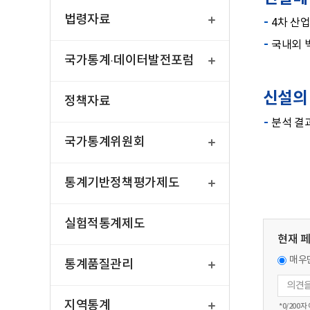
열
기
법령자료
4차 산
국내외 
열
기
국가통계·데이터발전포럼
신설의
정책자료
분석 결
열
기
국가통계위원회
열
기
통계기반정책평가제도
실험적통계제도
현재 
열
매우
기
통계품질관리
열
기
지역통계
*
0
/200자