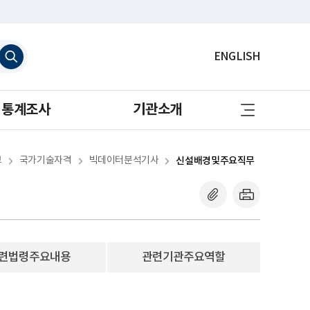
검
ENGLISH
색
하
기
사
통계조사
기관소개
이
트
맵
바
로
보
국가기술자격
빅데이터분석기사
신설배경및주요직무
가
기
련법령주요내용
관련기관주요역할