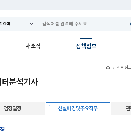
새소식
정책정보
정책정
이터분석기사
검정일정
신설배경및주요직무
관
경