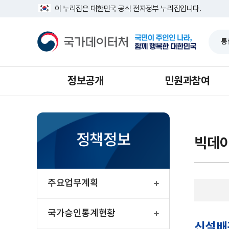
반
신
너
이 누리집은 대한민국 공식 전자정부 누리집입니다.
복
설
비
영
배
1639px
국
역
경
-
가
건
및
1180px
데
너
주
이
뛰
요
터
기
직
처
무
정보공개
민원과참여
정책정보
빅데
열
기
주요업무계획
열
기
국가승인통계현황
신설배