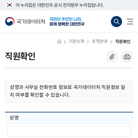
반
너
이 누리집은 대한민국 공식 전자정부 누리집입니다.
복
비
영
767px
국
통
전
역
이
가
합
체
건
하
데
검
메
너
이
색
뉴
뛰
터
바
열
기
처
로
기
기관소개
조직안내
직원확인
가
기
(새
직원확인
창
열
기)
성명과 사무실 전화번호 정보로 국가데이터처 직원정보 일
치 여부를 확인할 수 있습니다.
성명
성
명