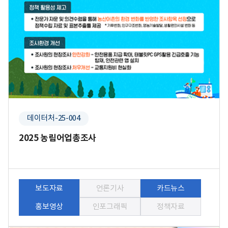
데이터처-25-004
2025 농림어업총조사
보도자료
언론기사
카드뉴스
홍보영상
인포그래픽
정책자료