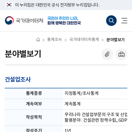
반
너
이 누리집은 대한민국 공식 전자정부 누리집입니다.
복
비
영
767px
국
통
전
역
이
가
합
체
건
하
데
검
메
너
이
색
뉴
뛰
터
바
열
기
처
로
기
통계조사
국가데이터처통계
분야별보기
가
기
(새
분야별보기
창
열
기)
건설업조사
통계종류
지정통계/조사통계
계속여부
계속통계
우리나라 건설업부문의 구조 및 산업활
작성목적
활용분야 : 건설관련 정책수립, GDP.
작성주기
1년