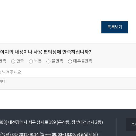
목록보기
페이지의 내용이나 사용 편의성에 만족하십니까?
만족
만족
보통
불만족
매우불만족
 이내
열
5208] 대전광역시 서구 청사로 189 (둔산동, 정부대전청사 3동)
소
기
(유료)
02-2012-9114
(월~금 09:00~18:00, 공휴일 제외)