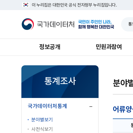
반
너
이 누리집은 대한민국 공식 전자정부 누리집입니다.
복
비
영
1639px
국
역
-
가
건
1180px
데
너
이
뛰
터
기
처
정보공개
민원과참여
통계조사
분야
닫
기
국가데이터처통계
어류양
분야별보기
사전식보기