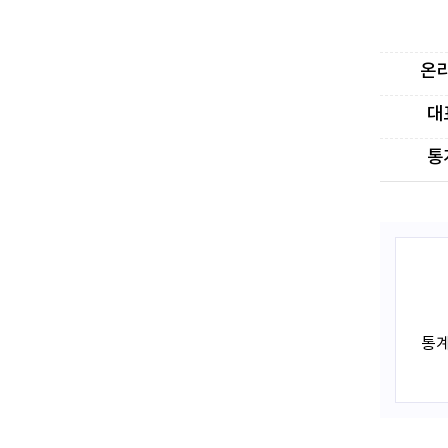
온
대
통
통계