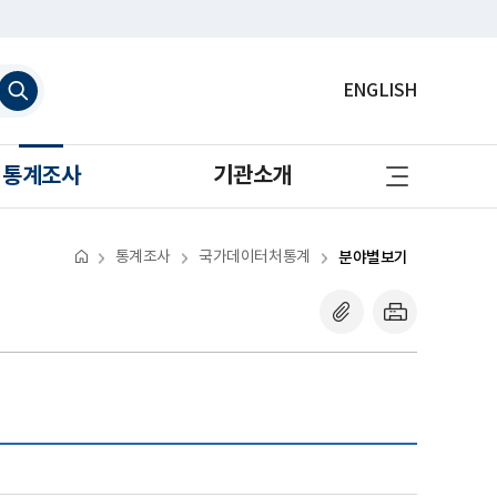
검
ENGLISH
색
하
기
사
통계조사
기관소개
이
트
맵
바
로
통계조사
국가데이터처통계
분야별보기
가
기