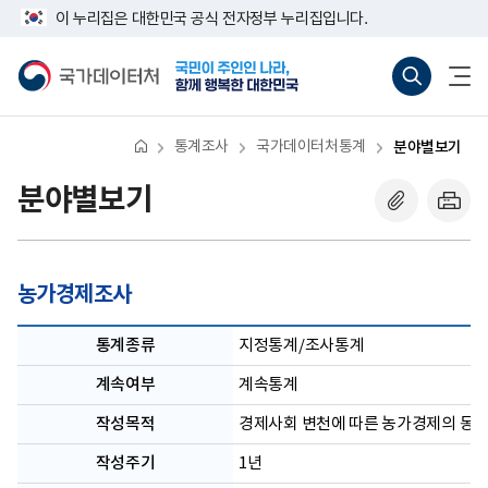
반
너
이 누리집은 대한민국 공식 전자정부 누리집입니다.
복
비
영
767px
국
통
전
역
이
가
합
체
건
하
데
검
메
너
이
색
뉴
뛰
터
바
열
기
처
로
기
통계조사
국가데이터처통계
분야별보기
가
기
(새
분야별보기
창
열
기)
농가경제조사
통계종류
지정통계/조사통계
계속여부
계속통계
작성목적
경제사회 변천에 따른 농가경제의 동
작성주기
1년