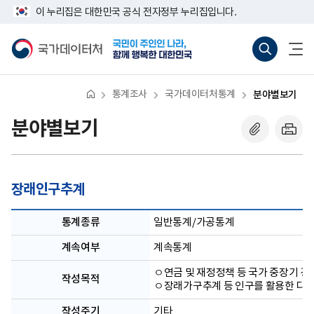
반
너
이 누리집은 대한민국 공식 전자정부 누리집입니다.
복
비
영
767px
국
통
전
역
이
가
합
체
건
하
데
검
메
너
이
색
뉴
뛰
터
바
열
기
처
로
기
통계조사
국가데이터처통계
분야별보기
가
기
(새
분야별보기
창
열
기)
장래인구추계
통계종류
일반통계/가공통계
계속여부
계속통계
ㅇ연금 및 재정정책 등 국가 중장기 
작성목적
ㅇ장래가구추계 등 인구를 활용한 다양
작성주기
기타