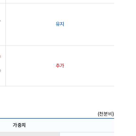
유지
추가
(천분비)
가중치