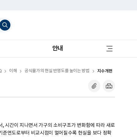
검
색
하
기
사
안내
이
트
맵
바
로
이해
공식물가의 현실 반영도를 높이는 방법
지수개편
가
기
, 시간이 지나면서 가구의 소비구조가 변화함에 따라 새로
 기준연도로부터 비교시점이 멀어질수록 현실을 보다 정확