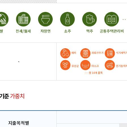
-
 기준
가중치
지출목적별