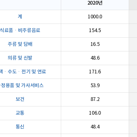
2020년
계
1000.0
식료품ㆍ비주류음료
154.5
주류 및 담배
16.5
의류 및 신발
48.6
택ㆍ수도ㆍ전기 및 연료
171.6
가정용품 및 가사서비스
53.9
보건
87.2
교통
106.0
통신
48.4