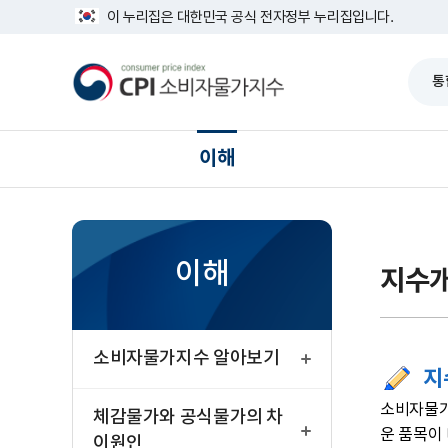
반
너
이 누리집은 대한민국 공식 전자정부 누리집입니다.
복
비
영
1639px
소
역
-
비
건
1180px
자
너
물
뛰
가
기
지
수
이해
이해
지수
열
기
소비자물가지수 알아보기
지
열
소비자물가
기
체감물가와 공식물가의 차
운 품목이
이원인