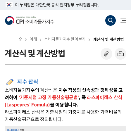
반
너
이 누리집은 대한민국 공식 전자정부 누리집입니다.
복
비
영
767px
소
통
전
역
이
비
합
체
건
하
자
검
메
너
물
색
뉴
뛰
가
바
열
기
지
로
기
이해
소비자물가지수 알아보기
계산식 및 계산방법
수
가
기
(새
계산식 및 계산방법
창
열
기)
지수 산식
지수 작성의 신속성과 경제성을 고
소비자물가지수의 계산식은
려하여
‘기준시점 고정 가중산술평균법’
, 즉
라스파이레스 산식
(Laspeyres’ Fomula)
을 이용합니다.
라스파이레스 산식은 기준시점의 가중치를 사용한 가격비율의
가중산술평균으로 정의됩니다.