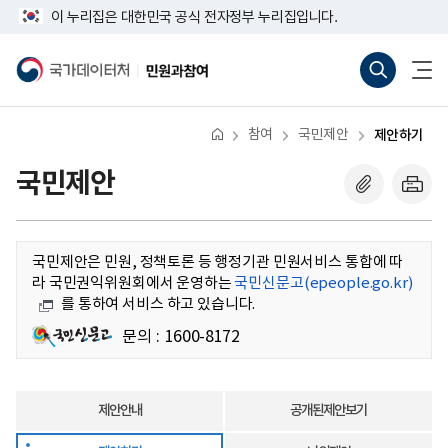
반
제
너
이 누리집은 대한민국 공식 전자정부 누리집입니다.
복
안
비
영
하
767px
통
전
역
기
이
합
체
국
민
건
하
검
메
가
원
너
색
뉴
데
과
뛰
바
열
이
참
기
로
기
터
여
참여
국민제안
제안하기
가
처
기
(새
국민제안
창
열
기)
국민제안은 민원, 정책토론 등 행정기관 민원서비스 통합에 따
라 국민권익위원회에서 운영하는
국민신문고(epeople.go.kr)
를 통하여 서비스 하고 있습니다.
국민신문고
문의
:
1600-8172
(epeople.go.kr)
제안안내
공개된제안보기