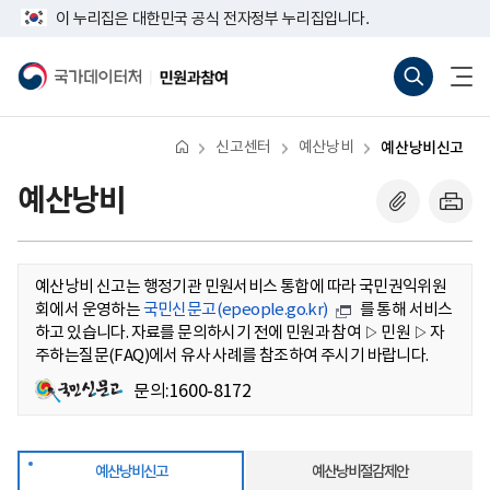
반
예
너
이 누리집은 대한민국 공식 전자정부 누리집입니다.
복
산
비
영
낭
767px
통
전
역
비
이
합
체
국
민
건
신
하
검
메
가
원
너
고
색
뉴
데
과
뛰
바
열
이
참
기
로
기
터
여
신고센터
예산낭비
예산낭비신고
가
처
기
(새
예산낭비
창
열
기)
예산낭비 신고는 행정기관 민원서비스 통합에 따라 국민권익위원
회에서 운영하는
국민신문고(epeople.go.kr)
를 통해 서비스
하고 있습니다. 자료를 문의하시기 전에 민원과 참여
민원
자
▷
▷
주하는질문(FAQ)에서 유사 사례를 참조하여 주시기 바랍니다.
국민신문고
문의:
1600-8172
(epeople.go.kr)
예산낭비신고
예산낭비절감제안