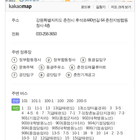
로드뷰
길찾기
지도 크게 보기
주소
강원특별자치도 춘천시 후석로440번길 64 춘천지방합동
청사 4층
전화
033-258-3650
주변 정류장
정부합동청사
정부합동청사
동광길입구
문화주택
동광주유소
춘천도매물류마트
공단입구
공단입구
춘천기계공고
주변 버스
101
101-1
100-1
100
200
200-S
1
11
11-1
13
13(갈때편도)
13(소망마을경유)
3
3-S
4
4-S
6
7
7(갈때편도)
7-1
7-1(창촌농공단지경유)
7-3
901(기점군자리)
901(종점군자리)
902(대학병원노선)
903(대학병원노선)
903(종점산수1리)
904(기점당림리)
904(종점당림리)
905(대학병원노선)
906(기점송암리)
906(종점송암리)
13-S
7-S
10-1
18
9
10
14
2
2-S
10-S
12
12(갈때편도)
15
15(갈때편도)