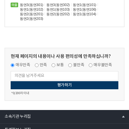
동면3(동면301)
동면3(동면302)
동면1(동면101)
동면1(동면102)
동면1(동면103)
동면1(동면106)
동면2(동면201)
동면2(동면202)
동면1(동면104)
동면2(동면203)
현재 페이지의 내용이나 사용 편의성에 만족하십니까?
매우만족
만족
보통
불만족
매우불만족
*
0
/200자 이내
열
소속기관 누리집
기
열