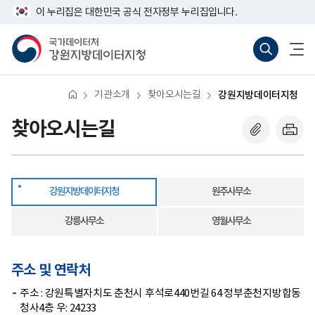
반
강
너
이 누리집은 대한민국 공식 전자정부 누리집입니다.
복
원
비
영
지
767px
국
통
전
역
방
이
가
합
체
건
데
하
데
검
메
너
이
이
색
뉴
뛰
터
터
바
열
기
지
처
로
기
청
기관소개
찾아오시는길
강원지방데이터지청
강
가
원
기
지
(새
찾아오시는길
방
창
데
열
이
기)
터
지
청
강원지방데이터지청
원주사무소
강릉사무소
영월사무소
주소 및 연락처
주소 : 강원특별자치도 춘천시 후석로440번길 64 정부춘천지방합동
청사4층 우: 24233