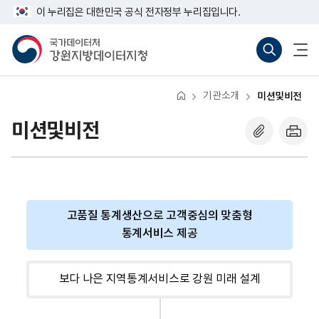
반
너
이 누리집은 대한민국 공식 전자정부 누리집입니다.
복
비
영
767px
국
통
전
역
이
가
합
체
건
하
데
검
메
너
이
색
뉴
뛰
터
바
열
기
처
로
기
기관소개
미션및비전
강
가
원
기
지
(새
미션및비전
방
창
데
열
이
기)
터
지
청
고품질 통계생산으로 고객중심의 맞춤형
통계서비스 제공
보다 나은 지역통계서비스로 강원 미래 설계