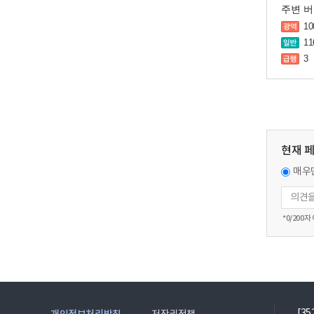
주변 
10
11
3
현재 
매우
*
0
/200자
[3