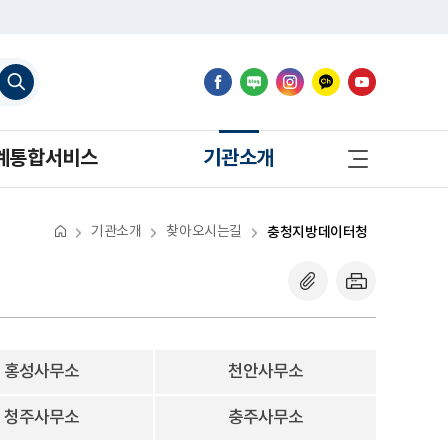
검
색
하
기
사
계통합서비스
기관소개
이
트
맵
바
로
기관소개
찾아오시는길
충청지방데이터청
가
기
홍성사무소
천안사무소
청주사무소
충주사무소