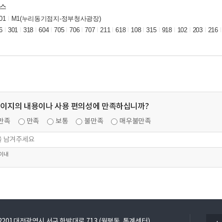
버스
01
M1(누리동기점지-정부청사광장)
6
301
318
604
705
706
707
211
618
108
315
918
102
203
216
페이지의 내용이나 사용 편의성에 만족하십니까?
만족
만족
보통
불만족
매우불만족
 이내
열
5220] 대전광역시 서구 한밭대로 713 (월평동, 통계센터)