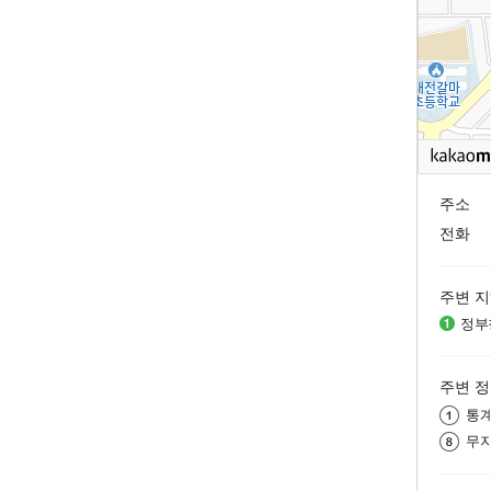
주소
전화
주변 
정부
주변 
통
무