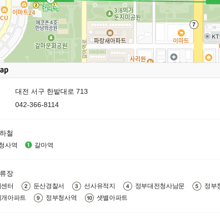
대전 서구 한밭대로 713
042-366-8114
지하철
청사역
갈마역
정류장
계센터
둔산경찰서
선사유적지
정부대전청사남문
정부
지개아파트
정부청사역
샛별아파트