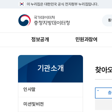
반
충
너
이 누리집은 대한민국 공식 전자정부 누리집입니다.
복
청
비
영
지
1639px
국
역
방
-
가
건
데
1180px
데
너
이
이
뛰
터
터
기
청
처
충
청
정보공개
민원과참여
지
방
데
이
터
청
기관소개
찾아
인사말
충
미션및비전