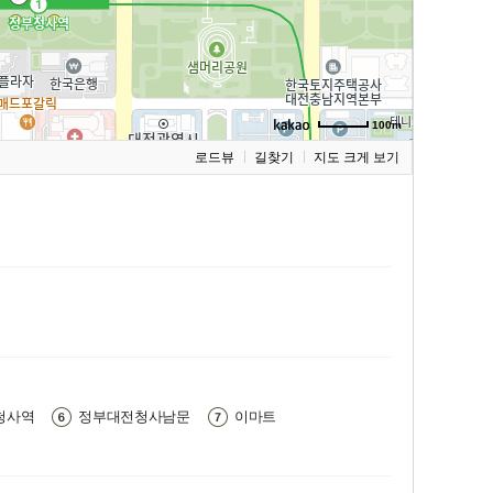
100m
로드뷰
길찾기
지도 크게 보기
청사역
정부대전청사남문
이마트