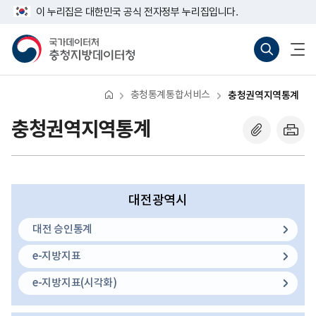
반
너
이 누리집은 대한민국 공식 전자정부 누리집입니다.
복
비
영
767px
국
통
전
역
이
가
합
체
건
하
데
검
메
너
이
색
뉴
뛰
터
바
열
기
처
로
기
충청통계통합서비스
충청권역지역통계
충
가
청
기
지
(새
충청권역지역통계
방
창
데
열
이
기)
터
청
대전광역시
대전 승인통계
e-지방지표
e-지방지표(시각화)