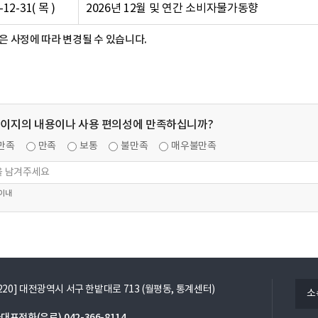
-12-31( 목 )
2026년 12월 및 연간 소비자물가동향
은 사정에 따라 변경될 수 있습니다.
페이지의 내용이나 사용 편의성에 만족하십니까?
만족
만족
보통
불만족
매우불만족
 이내
열
5220] 대전광역시 서구 한밭대로 713 (월평동, 통계센터)
소
기
대표전화(유료)
042-366-8114