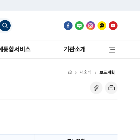
검
색
하
기
사
계통합서비스
기관소개
이
트
맵
바
로
새소식
보도계획
가
기