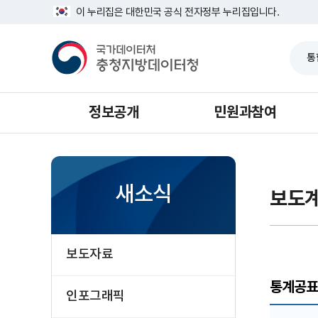
반
너
이 누리집은 대한민국 공식 전자정부 누리집입니다.
복
비
영
1639px
국
역
-
가
건
1180px
데
너
이
뛰
터
기
처
충
청
정보공개
민원과참여
지
방
데
이
터
청
새소식
보도
보도자료
통계공표일정
인포그래픽