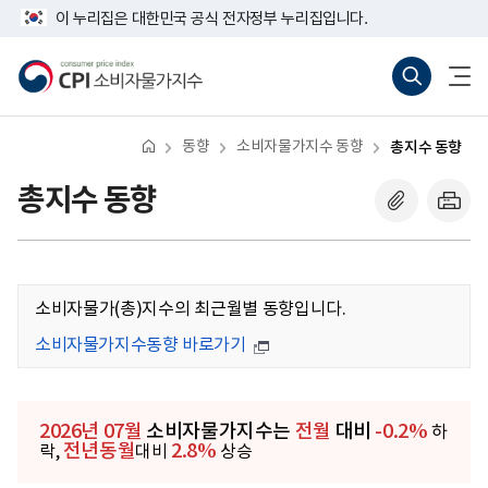
반
너
이 누리집은 대한민국 공식 전자정부 누리집입니다.
복
비
영
767px
소
통
전
역
이
비
합
체
건
하
자
검
메
너
물
색
뉴
뛰
가
바
열
기
지
로
기
동향
소비자물가지수 동향
총지수 동향
수
가
기
(새
총지수 동향
창
열
기)
소비자물가(총)지수의 최근월별 동향입니다.
소비자물가지수동향 바로가기
2026년 07월
소비자물가지수는
전월
대비
-0.2%
하
전년동월
2.8%
락,
대비
상승