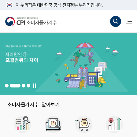
반
너
이 누리집은 대한민국 공식 전자정부 누리집입니다.
복
비
영
767px
소
통
전
역
이
비
합
체
건
하
자
검
메
너
물
색
뉴
뛰
가
바
열
기
지
로
기
수
가
기
(새
창
열
기)
일
시
정
지
소비자물가지수
알아보기