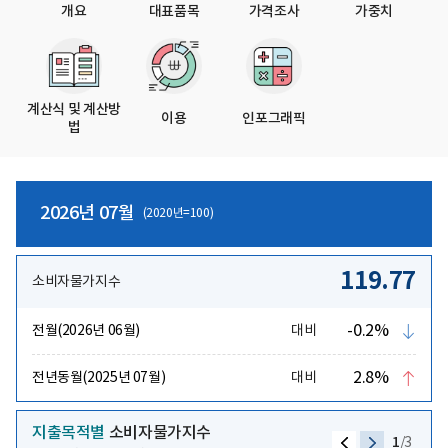
개요
대표품목
가격조사
가중치
계산식 및 계산방
이용
인포그래픽
법
2026년 07월
(2020년=100)
119.77
소비자물가지수
-0.2%
전월(2026년 06월)
대비
하
락
2.8%
전년동월(2025년 07월)
대비
상
승
지출목적별
소비자물가지수
1
/
3