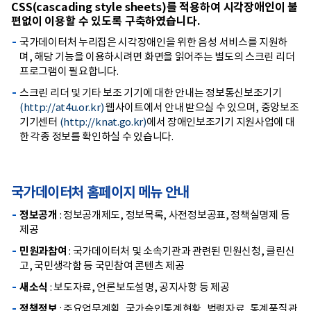
CSS(cascading style sheets)를 적용하여 시각장애인이 불
편없이 이용할 수 있도록 구축하였습니다.
국가데이터처 누리집은 시각장애인을 위한 음성 서비스를 지원하
며, 해당 기능을 이용하시려면 화면을 읽어주는 별도의 스크린 리더
프로그램이 필요합니다.
스크린 리더 및 기타 보조 기기에 대한 안내는 정보통신보조기기
(http://at4u.or.kr)
웹사이트에서 안내 받으실 수 있으며, 중앙보조
기기센터
(http://knat.go.kr)
에서 장애인보조기기 지원사업에 대
한 각종 정보를 확인하실 수 있습니다.
국가데이터처 홈페이지 메뉴 안내
정보공개
: 정보공개제도, 정보목록, 사전정보공표, 정책실명제 등
제공
민원과참여
: 국가데이터처 및 소속기관과 관련된 민원신청, 클린신
고, 국민생각함 등 국민참여 콘텐츠 제공
새소식
: 보도자료, 언론보도설명, 공지사항 등 제공
정책정보
: 주요업무계획, 국가승인통계현황, 법령자료, 통계품질관