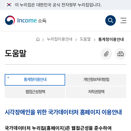
통
너
반
이 누리집은 대한민국 공식 전자정부 누리집입니다.
계
비
복
청
767px
소
통
전
영
이
이
득
합
체
역
용
하
검
메
안
건
색
뉴
내
바
열
너
로
기
뛰
누리집이용안내
도움말
통계청이용안내
가
기
기
(새
도움말
창
열
기)
통계청이용안내
개인정보처리방침
웹접근성정책
저작권정책
시각장애인을 위한 국가데이터처 홈페이지 이용안내
국가데이터처 누리집(홈페이지)은 웹접근성을 준수하여