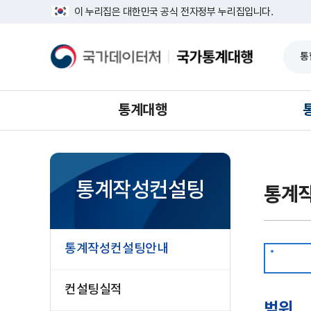
반
범
너
이 누리집은 대한민국 공식 전자정부 누리집입니다.
복
위
비
영
·
1639px
역
대
-
국
국
건
상
1180px
가
가
너
데
통
뛰
이
계
기
터
대
처
행
통계대행
통계작성컨설팅
통계
통계작성컨설팅안내
컨설팅실적
범위