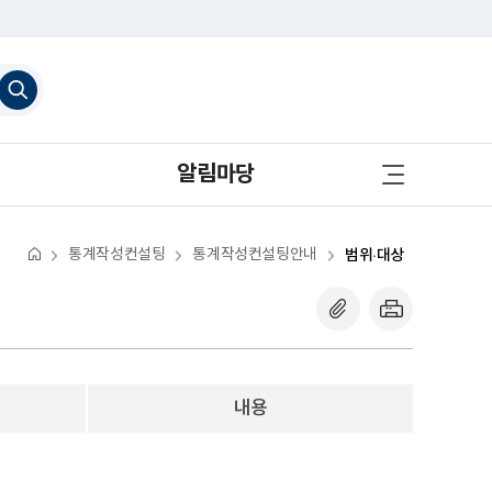
검
색
하
기
사
알림마당
이
트
맵
바
로
통계작성컨설팅
통계작성컨설팅안내
범위·대상
가
기
내용