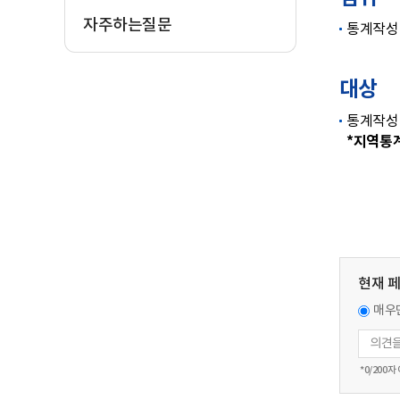
자주하는질문
통계작성
대상
통계작성
*지역통계
현재 
매우
*
0
/200자