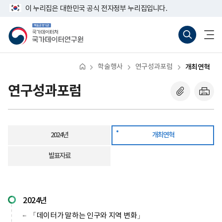
반
개
너
이 누리집은 대한민국 공식 전자정부 누리집입니다.
복
최
비
영
연
767px
책
통
전
역
혁
이
임
합
체
건
하
운
검
메
너
영
색
뉴
뛰
기
바
열
기
관
로
기
학술행사
연구성과포럼
개최연혁
국
가
가
기
데
(새
연구성과포럼
이
창
터
열
처
기)
국
가
데
2024년
개최연혁
이
터
연
발표자료
구
원
2024년
「데이터가 말하는 인구와 지역 변화」