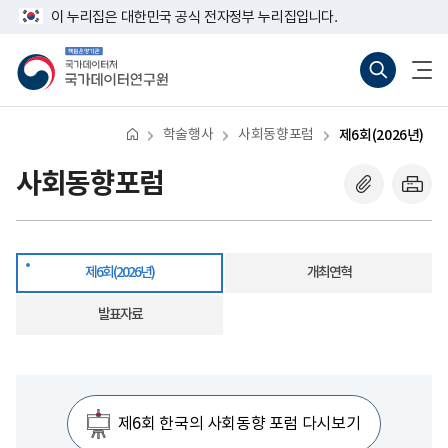
반
제
너
이 누리집은 대한민국 공식 전자정부 누리집입니다.
복
6
비
영
회
767px
책
통
전
역
(2026
이
임
합
체
건
년)
하
운
검
메
너
영
색
뉴
뛰
기
바
열
기
관
로
기
학술행사
사회동향포럼
제6회(2026년)
국
가
가
기
데
(새
사회동향포럼
이
창
터
열
처
기)
국
가
데
제6회(2026년)
개최연혁
이
터
연
발표자료
구
원
제6회 한국의 사회동향 포럼 다시보기