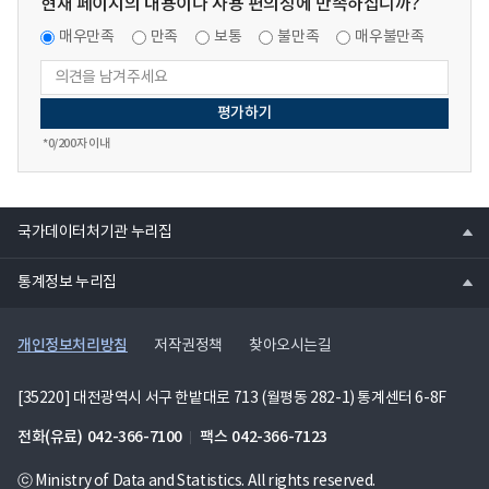
현재 페이지의 내용이나 사용 편의성에 만족하십니까?
매우만족
만족
보통
불만족
매우불만족
*
0
/200자 이내
열
국가데이터처기관 누리집
기
열
통계정보 누리집
기
개인정보처리방침
저작권정책
찾아오시는길
[35220] 대전광역시 서구 한밭대로 713 (월평동 282-1) 통계센터 6-8F
전화(유료)
042-366-7100
팩스
042-366-7123
ⓒ Ministry of Data and Statistics. All rights reserved.