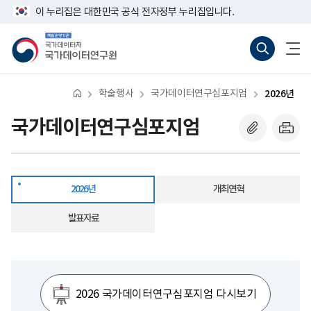
반
2026
너
이 누리집은 대한민국 공식 전자정부 누리집입니다.
복
년
비
영
767px
책
통
전
역
이
임
합
체
건
하
운
검
메
너
영
색
뉴
뛰
기
바
열
기
관
로
기
학술행사
국가데이터연구심포지엄
2026년
국
가
가
기
데
(새
국가데이터연구심포지엄
이
창
터
열
처
기)
국
가
데
2026년
개최연혁
이
터
연
발표자료
구
원
2026 국가데이터연구심포지엄 다시보기