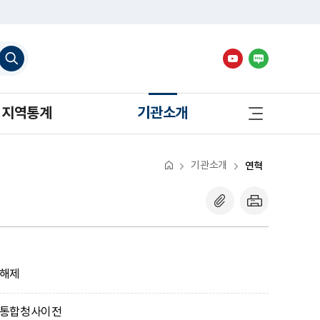
검
색
하
기
사
지역통계
기관소개
이
트
맵
바
로
기관소개
연혁
가
기
 해제
산통합청사이전