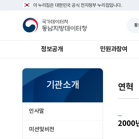
반
너
이 누리집은 대한민국 공식 전자정부 누리집입니다.
복
비
영
1639px
국
역
-
가
건
1180px
데
너
이
뛰
터
기
처
동
남
정보공개
민원과참여
지
방
데
이
터
처
기관소개
연혁
인사말
2000
미션및비전