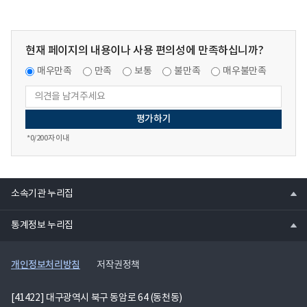
현재 페이지의 내용이나 사용 편의성에 만족하십니까?
매우만족
만족
보통
불만족
매우불만족
*
0
/200자 이내
열
소속기관 누리집
기
열
통계정보 누리집
기
개인정보처리방침
저작권정책
[41422] 대구광역시 북구 동암로 64 (동천동)