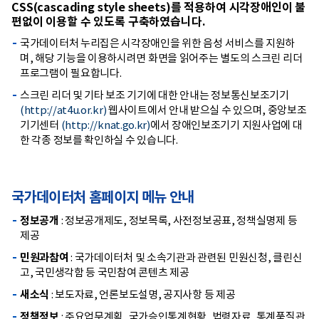
CSS(cascading style sheets)를 적용하여 시각장애인이 불
편없이 이용할 수 있도록 구축하였습니다.
국가데이터처 누리집은 시각장애인을 위한 음성 서비스를 지원하
며, 해당 기능을 이용하시려면 화면을 읽어주는 별도의 스크린 리더
프로그램이 필요합니다.
스크린 리더 및 기타 보조 기기에 대한 안내는 정보통신보조기기
(http://at4u.or.kr)
웹사이트에서 안내 받으실 수 있으며, 중앙보조
기기센터
(http://knat.go.kr)
에서 장애인보조기기 지원사업에 대
한 각종 정보를 확인하실 수 있습니다.
국가데이터처 홈페이지 메뉴 안내
정보공개
: 정보공개제도, 정보목록, 사전정보공표, 정책실명제 등
제공
민원과참여
: 국가데이터처 및 소속기관과 관련된 민원신청, 클린신
고, 국민생각함 등 국민참여 콘텐츠 제공
새소식
: 보도자료, 언론보도설명, 공지사항 등 제공
정책정보
: 주요업무계획, 국가승인통계현황, 법령자료, 통계품질관