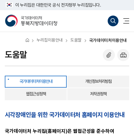
반
국
너
이 누리집은 대한민국 공식 전자정부 누리집입니다.
복
가
비
영
데
767px
국
통
전
역
이
이
가
합
체
건
터
하
데
검
메
너
처
이
색
뉴
뛰
이
터
바
열
기
용
처
로
기
안
누리집이용안내
도움말
국가데이터처이용안내
동
가
내
북
기
지
(새
도움말
방
창
데
열
이
기)
터
청
국가데이터처이용안내
개인정보처리방침
웹접근성정책
저작권정책
시각장애인을 위한 국가데이터처 홈페이지 이용안내
국가데이터처 누리집(홈페이지)은 웹접근성을 준수하여