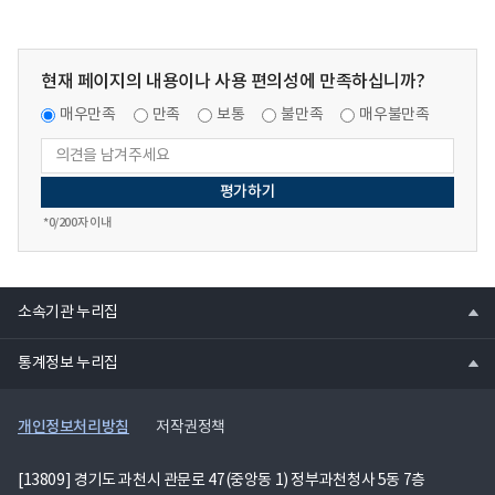
현재 페이지의 내용이나 사용 편의성에 만족하십니까?
매우만족
만족
보통
불만족
매우불만족
*
0
/200자 이내
열
소속기관 누리집
기
열
통계정보 누리집
기
개인정보처리방침
저작권정책
[13809] 경기도 과천시 관문로 47(중앙동 1) 정부과천청사 5동 7층