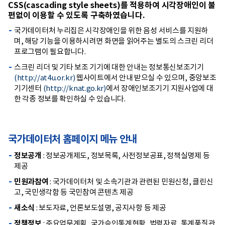
CSS(cascading style sheets)를 적용하여 시각장애인이 불
편없이 이용할 수 있도록 구축하였습니다.
국가데이터처 누리집은 시각장애인을 위한 음성 서비스를 지원하
며, 해당 기능을 이용하시려면 화면을 읽어주는 별도의 스크린 리더
프로그램이 필요합니다.
스크린 리더 및 기타 보조 기기에 대한 안내는 정보통신보조기기
(http://at4u.or.kr)
웹사이트에서 안내 받으실 수 있으며, 중앙보조
기기센터
(http://knat.go.kr)
에서 장애인보조기기 지원사업에 대
한 각종 정보를 확인하실 수 있습니다.
국가데이터처 홈페이지 메뉴 안내
정보공개
: 정보공개제도, 정보목록, 사전정보공표, 정책실명제 등
제공
민원과참여
: 국가데이터처 및 소속기관과 관련된 민원신청, 클린신
고, 국민생각함 등 국민참여 콘텐츠 제공
새소식
: 보도자료, 언론보도설명, 공지사항 등 제공
정책정보
: 주요업무계획, 국가승인통계현황, 법령자료, 통계품질관