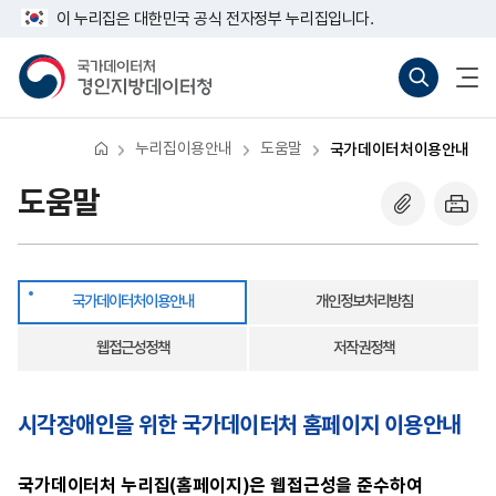
반
국
너
이 누리집은 대한민국 공식 전자정부 누리집입니다.
복
가
비
영
데
767px
국
통
전
역
이
이
가
합
체
건
터
하
데
검
메
너
처
이
색
뉴
뛰
이
터
바
열
기
용
처
로
기
안
누리집이용안내
도움말
국가데이터처이용안내
경
가
내
인
기
지
(새
도움말
방
창
데
열
이
기)
터
청
국가데이터처이용안내
개인정보처리방침
웹접근성정책
저작권정책
시각장애인을 위한 국가데이터처 홈페이지 이용안내
국가데이터처 누리집(홈페이지)은 웹접근성을 준수하여