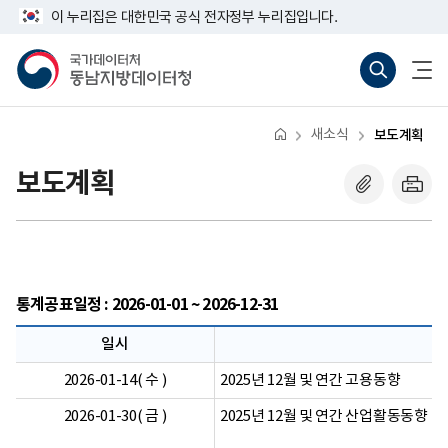
반
너
이 누리집은 대한민국 공식 전자정부 누리집입니다.
복
비
영
767px
국
통
전
역
이
가
합
체
건
하
데
검
메
너
이
색
뉴
뛰
터
바
열
기
처
로
기
새소식
보도계획
동
가
남
기
지
(새
보도계획
방
창
데
열
이
기)
터
처
통계공표일정 : 2026-01-01 ~ 2026-12-31
일시
2026-01-14( 수 )
2025년 12월 및 연간 고용동향
2026-01-30( 금 )
2025년 12월 및 연간 산업활동동향