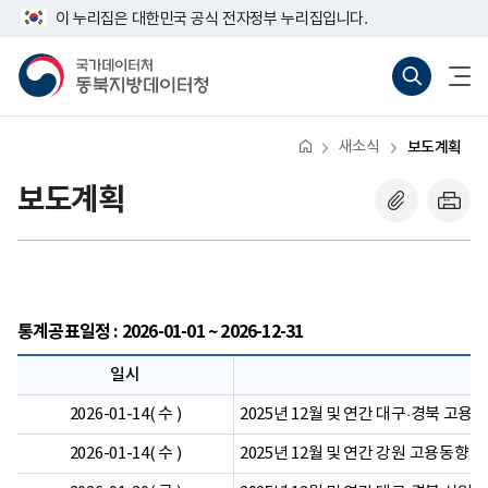
반
너
이 누리집은 대한민국 공식 전자정부 누리집입니다.
복
비
영
767px
국
통
전
역
이
가
합
체
건
하
데
검
메
너
이
색
뉴
뛰
터
바
열
기
처
로
기
새소식
보도계획
동
가
북
기
지
(새
보도계획
방
창
데
열
이
기)
터
청
통계공표일정 : 2026-01-01 ~ 2026-12-31
일시
2026-01-14( 수 )
2025년 12월 및 연간 대구·경북 고용
2026-01-14( 수 )
2025년 12월 및 연간 강원 고용동향