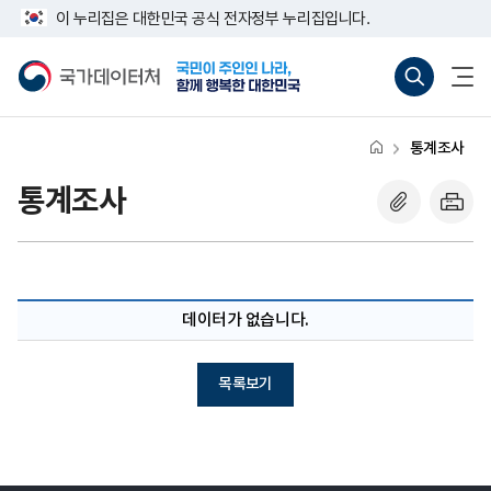
반
너
이 누리집은 대한민국 공식 전자정부 누리집입니다.
복
비
영
767px
국
통
전
역
이
가
합
체
건
하
데
검
메
너
이
색
뉴
뛰
터
바
열
기
처
로
기
통계조사
가
기
(새
통계조사
창
열
기)
데이터가 없습니다.
목록보기