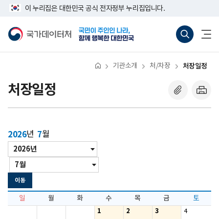
반
너
이 누리집은 대한민국 공식 전자정부 누리집입니다.
복
비
영
767px
국
통
전
역
이
가
합
체
건
하
데
검
메
너
이
색
뉴
뛰
터
바
열
기
처
로
기
기관소개
처/차장
처장일정
가
기
(새
처장일정
창
열
기)
2026
년
7
월
년
년/
도
월
월
이
동
이동
일
월
화
수
목
금
토
1
2
3
4