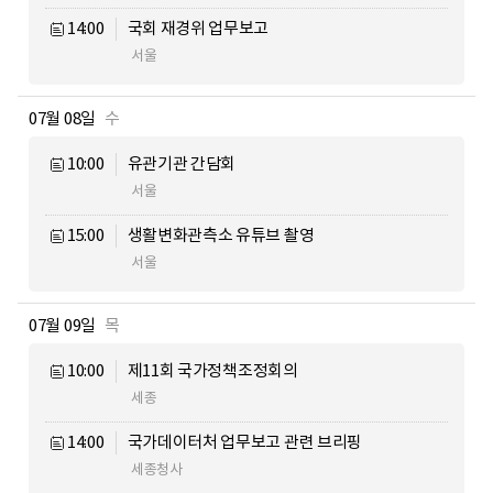
14:00
국회 재경위 업무보고
서울
07월 08일
수
10:00
유관기관 간담회
서울
15:00
생활변화관측소 유튜브 촬영
서울
07월 09일
목
10:00
제11회 국가정책조정회의
세종
14:00
국가데이터처 업무보고 관련 브리핑
세종청사