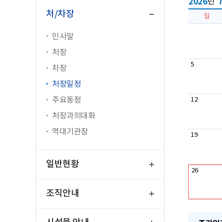
2026
년
닫
기
처/차장
일
인사말
처장
5
차장
처장일정
주요동정
12
처장과의대화
역대기관장
19
열
기
일반현황
26
열
기
조직안내
열
기