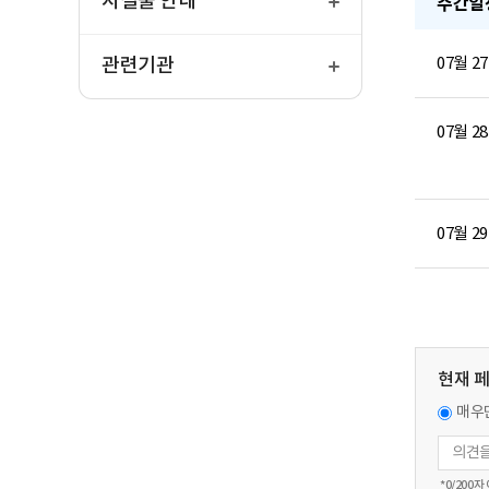
시설물 안내
주간일
열
기
관련기관
07월 2
07월 2
07월 2
현재 
매우
*
0
/200자