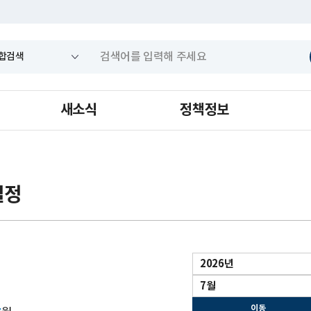
새소식
정책정보
일정
년
년/
도
월
월
이
동
이동