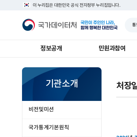
반
너
이 누리집은 대한민국 공식 전자정부 누리집입니다.
복
비
영
1639px
국
역
-
가
건
1180px
데
너
이
뛰
터
기
처
정보공개
민원과참여
기관소개
처장
비전및미션
국가통계기본원칙