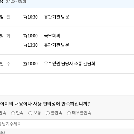
정
07.26 ~ 08.01
10:30
유관기관 방문
7일
월
10:00
국무회의
8일
화
13:30
유관기관 방문
10:00
우수민원 담당자 소통 간담회
9일
수
페이지의 내용이나 사용 편의성에 만족하십니까?
만족
만족
보통
불만족
매우불만족
 이내