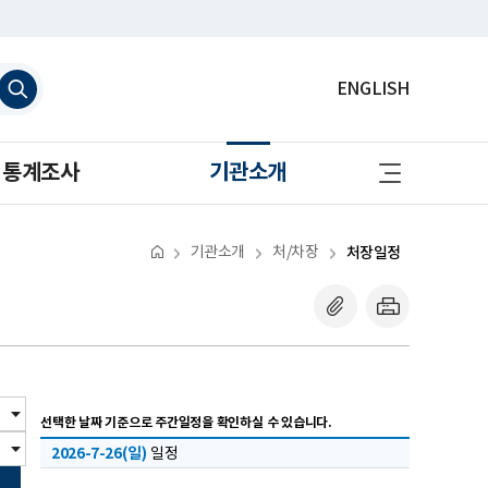
검
ENGLISH
색
하
기
사
통계조사
기관소개
이
트
맵
바
로
기관소개
처/차장
처장일정
가
기
선택한 날짜 기준으로 주간일정을 확인하실 수 있습니다.
2026-7-26(일)
일정