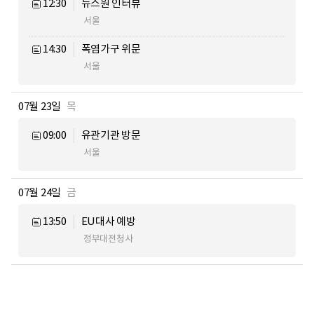
12:30
뉴스원 인터뷰
서울
14:30
폭염가구 위문
서울
07월 23일
목
09:00
유관기관 방문
서울
07월 24일
금
13:50
EU대사 예방
정부대전청사