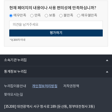
현재 페이지의 내용이나 사용 편의성에 만족하십니까?
매우만족
만족
보통
불만족
매우불만족
*
0
/200자 이내
열
소속기관 누리집
기
열
통계정보 누리집
기
개인정보처리방침
누리집이용안내
저작권정책
찾아오시는길
[35208] 대전광역시 서구 청사로 189 (둔산동, 정부대전청사 3동)