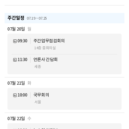
주간일정
07.19 ~ 07.25
07월 20일
월
09:30
주간업무점검회의
14층 중회의실
11:30
언론사 간담회
세종
07월 21일
화
10:00
국무회의
서울
07월 22일
수