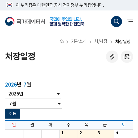
반
너
이 누리집은 대한민국 공식 전자정부 누리집입니다.
복
비
영
767px
국
통
전
역
이
가
합
체
건
하
데
검
메
너
이
색
뉴
뛰
터
바
열
기
처
로
기
기관소개
처/차장
처장일정
가
기
(새
처장일정
창
열
기)
2026
년
7
월
년
년/
도
월
월
이
동
이동
일
월
화
수
목
금
토
1
2
3
4