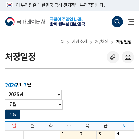
반
너
이 누리집은 대한민국 공식 전자정부 누리집입니다.
복
비
영
767px
국
통
전
역
이
가
합
체
건
하
데
검
메
너
이
색
뉴
뛰
터
바
열
기
처
로
기
기관소개
처/차장
처장일정
가
기
(새
처장일정
창
열
기)
2026
년
7
월
년
년/
도
월
월
이
동
이동
일
월
화
수
목
금
토
1
2
3
4