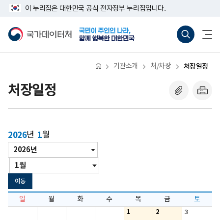
반
너
이 누리집은 대한민국 공식 전자정부 누리집입니다.
복
비
영
767px
국
통
전
역
이
가
합
체
건
하
데
검
메
너
이
색
뉴
뛰
터
바
열
기
처
로
기
기관소개
처/차장
처장일정
가
기
(새
처장일정
창
열
기)
2026
년
1
월
년
년/
도
월
월
이
동
이동
일
월
화
수
목
금
토
1
2
3