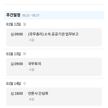
주간일정
01.11 ~ 01.17
01월 12일
월
09:00
(국무총리) 소속 공공기관 업무보고
서울
01월 13일
화
09:00
국무회의
서울
01월 14일
수
18:00
언론사 간담회
세종