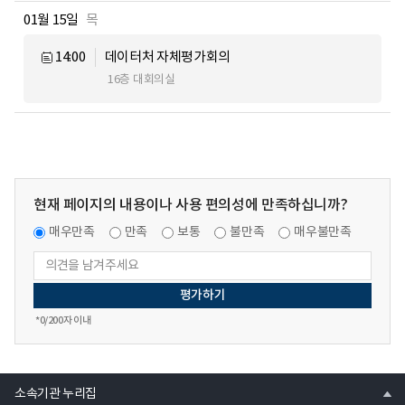
01월 15일
목
14:00
데이터처 자체평가회의
16층 대회의실
현재 페이지의 내용이나 사용 편의성에 만족하십니까?
매우만족
만족
보통
불만족
매우불만족
*
0
/200자 이내
열
소속기관 누리집
기