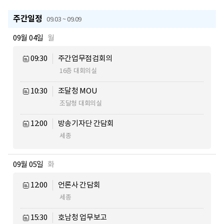
주간일정
09.03 ~ 09.09
09월 04일
월
09:30
주간업무점검회의
16층 대회의실
10:30
조달청 MOU
조달청 대회의실
12:00
방송기자단 간담회
세종
09월 05일
화
12:00
언론사 간담회
세종
15:30
호남청 업무보고