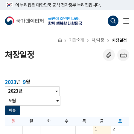
반
너
이 누리집은 대한민국 공식 전자정부 누리집입니다.
복
비
영
767px
국
통
전
역
이
가
합
체
건
하
데
검
메
너
이
색
뉴
뛰
터
바
열
기
처
로
기
기관소개
처/차장
처장일정
가
기
(새
처장일정
창
열
기)
2023
년
9
월
년
년/
도
월
월
이
동
이동
일
월
화
수
목
금
토
1
2