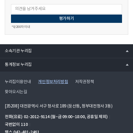
*
0
/200자 이내
열
소속기관 누리집
기
열
통계정보 누리집
기
개인정보처리방침
누리집이용안내
저작권정책
찾아오시는길
[35208] 대전광역시 서구 청사로 189 (둔산동, 정부대전청사 3동)
전화(유료)
02-2012-9114
(월~금 09:00~18:00, 공휴일 제외)
국번없이
110
팩스
042-481-2461