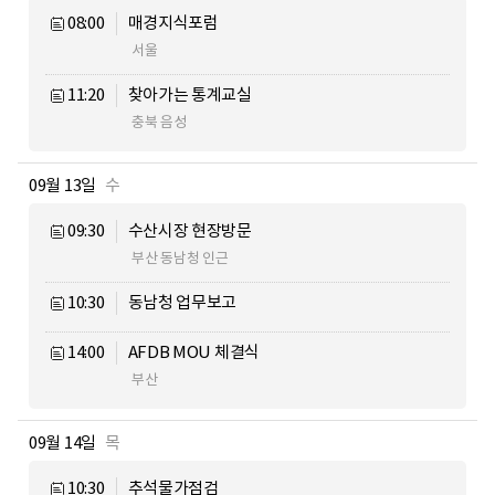
08:00
매경지식포럼
서울
11:20
찾아가는 통계교실
충북 음성
09월 13일
수
09:30
수산시장 현장방문
부산 동남청 인근
10:30
동남청 업무보고
14:00
AFDB MOU 체결식
부산
09월 14일
목
10:30
추석물가점검