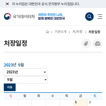
반
너
이 누리집은 대한민국 공식 전자정부 누리집입니다.
복
비
영
767px
국
통
전
역
이
가
합
체
건
하
데
검
메
너
이
색
뉴
뛰
터
바
열
기
처
로
기
기관소개
처/차장
처장일정
가
기
(새
처장일정
창
열
기)
2023
년
9
월
년
년/
도
월
월
이
동
이동
일
월
화
수
목
금
토
1
2