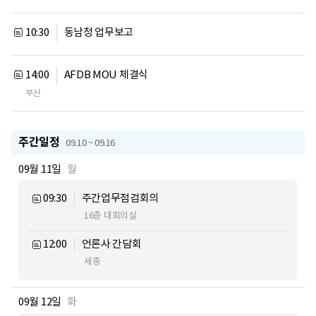
10:30
동남청 업무보고
14:00
AFDB MOU 체결식
부산
주간일정
09.10 ~ 09.16
09월 11일
월
09:30
주간업무점검회의
16층 대회의실
12:00
언론사 간담회
세종
09월 12일
화