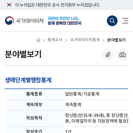
반
너
이 누리집은 대한민국 공식 전자정부 누리집입니다.
복
비
영
767px
국
통
전
역
이
가
합
체
건
하
데
검
메
너
이
색
뉴
뛰
터
바
열
기
처
로
기
통계조사
국가데이터처통계
분야별보기
가
기
(새
분야별보기
창
열
기)
생애단계별행정통계
통계종류
일반통계/가공통계
계속여부
계속통계
청년층(만15세~39세), 중·장년층(만
작성목적
용, 미래일자리 등 지원정책에 필요한
작성주기
1년